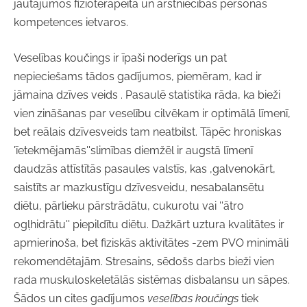
jautājumos fizioterapeita un ārstniecības personas
kompetences ietvaros.
Veselības koučings ir īpaši noderīgs un pat
nepieciešams tādos gadījumos, piemēram, kad ir
jāmaina dzīves veids . Pasaulē statistika rāda, ka bieži
vien zināšanas par veselību cilvēkam ir optimālā līmenī,
bet reālais dzīvesveids tam neatbilst. Tāpēc hroniskas
'īetekmējamās''slimības diemžēl ir augstā līmenī
daudzās attīstītās pasaules valstīs, kas ,galvenokārt,
saistīts ar mazkustīgu dzīvesveidu, nesabalansētu
diētu, pārlieku pārstrādātu, cukurotu vai ''ātro
ogļhidrātu'' piepildītu diētu. Dažkārt uztura kvalitātes ir
apmierinoša, bet fiziskās aktivitātes -zem PVO minimāli
rekomendētajām. Stresains, sēdošs darbs bieži vien
rada muskuloskeletālās sistēmas disbalansu un sāpes.
Šādos un cites gadījumos
veselības koučings
tiek