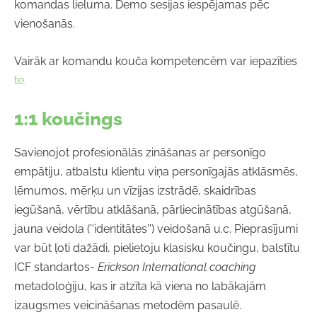
komandas lieluma. Demo sesijas iespējamas pēc
vienošanās.
Vairāk ar komandu kouča kompetencēm var iepazīties
te.
1:1 koučings
Savienojot profesionālās zināšanas ar personīgo
empātiju, atbalstu klientu viņa personīgajās atklāsmēs,
lēmumos, mērķu un vīzijas izstrādē, skaidrības
iegūšanā, vērtību atklāšanā, pārliecinātības atgūšanā,
jauna veidola (''identitātes'') veidošanā u.c. Pieprasījumi
var būt ļoti dažādi, pielietoju klasisku koučingu, balstītu
ICF standartos-
Erickson International coaching
metadoloģiju, kas ir atzīta kā viena no labākajām
izaugsmes veicināšanas metodēm pasaulē.