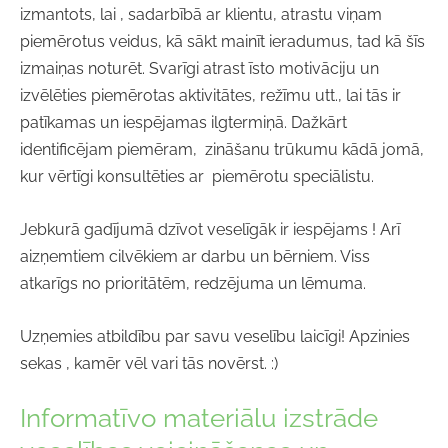
izmantots, lai , sadarbībā ar klientu, atrastu viņam
piemērotus veidus, kā sākt mainīt ieradumus, tad kā šīs
izmaiņas noturēt. Svarīgi atrast īsto motivāciju un
izvēlēties piemērotas aktivitātes, režīmu utt., lai tās ir
patīkamas un iespējamas ilgtermiņā. Dažkārt
identificējam piemēram, zināšanu trūkumu kādā jomā,
kur vērtīgi konsultēties ar piemērotu speciālistu.
Jebkurā gadījumā dzīvot veselīgāk ir iespējams ! Arī
aizņemtiem cilvēkiem ar darbu un bērniem. Viss
atkarīgs no prioritātēm, redzējuma un lēmuma.
Uzņemies atbildību par savu veselību laicīgi! Apzinies
sekas , kamēr vēl vari tās novērst. :)
Informatīvo materiālu izstrāde