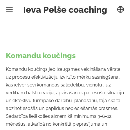
Ieva Pelše coaching
Komandu koučings
Komandu koučings jeb izaugsmes veicināšana vērsta
uz procesu efektivizāciju izvirzīto mērķu sasniegšanai,
kas ietver sevī komandas saliedētību, vienotu , uz
vērtībām balstītu vīziju, apzināšanos par esošo situāciju
un ekfektīvu turmpāko darbību plānošanu, tajā skaitā
apzinot esošās un papildus nepieciešamās prasmes.
Sadarbība lielākoties aizņem kā minimums 3-6-12
mēnešus, atkarībā no konkrētā pieprasījuma un