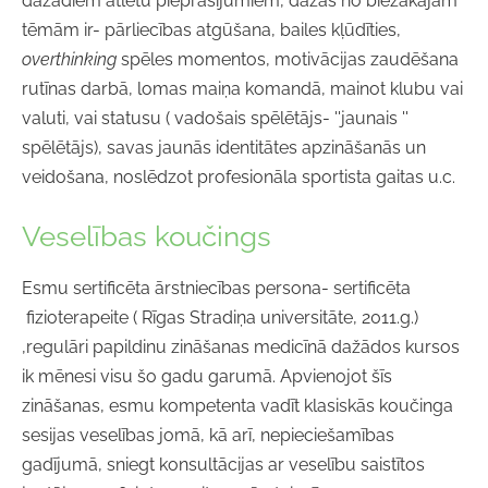
dažādiem atlētu pieprasījumiem, dažas no biežākajām
tēmām ir- pārliecības atgūšana, bailes kļūdīties,
overthinking
spēles momentos, motivācijas zaudēšana
rutīnas darbā, lomas maiņa komandā, mainot klubu vai
valuti, vai statusu ( vadošais spēlētājs- ''jaunais ''
spēlētājs), savas jaunās identitātes apzināšanās un
veidošana, noslēdzot profesionāla sportista gaitas u.c.
Veselības koučings
Esmu sertificēta ārstniecības persona- sertificēta
fizioterapeite ( Rīgas Stradiņa universitāte, 2011.g.)
,regulāri papildinu zināšanas medicīnā dažādos kursos
ik mēnesi visu šo gadu garumā. Apvienojot šīs
zināšanas, esmu kompetenta vadīt klasiskās koučinga
sesijas veselības jomā, kā arī, nepieciešamības
gadījumā, sniegt konsultācijas ar veselību saistītos