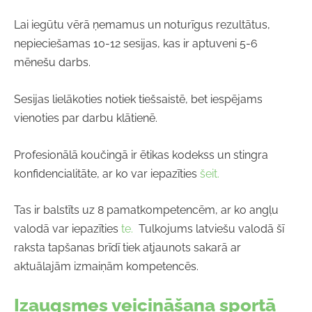
Lai iegūtu vērā ņemamus un noturīgus rezultātus,
nepieciešamas 10-12 sesijas, kas ir aptuveni 5-6
mēnešu darbs.
Sesijas lielākoties notiek tiešsaistē, bet iespējams
vienoties par darbu klātienē.
Profesionālā koučingā ir ētikas kodekss un stingra
konfidencialitāte, ar ko var iepazīties
šeit.
Tas ir balstīts uz 8 pamatkompetencēm, ar ko angļu
valodā var iepazīties
te.
Tulkojums latviešu valodā šī
raksta tapšanas brīdī tiek atjaunots sakarā ar
aktuālajām izmaiņām kompetencēs.
Izaugsmes veicināšana sportā