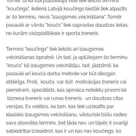
Tomēr, tā kā starptautiskajā vidē tiek lietots termins
"koučings", ikdienā Latvijā koučings biežāk tiek atpazīts
ar šo terminu, nevis "izaugsmes veicināšana". Tomēr
pasaulē ar vārdu "koučs" tiek saprastas daudzas lietas,
no kurām visizplatītākais ir sporta treneris.
Termins "koučings" tiek lietots arī izaugsmes
veicināšanas izpratnē. Un tad, ja aplūkojam šo terminu
"koučs" kā izaugsmes veicinātāju, tad jāatzīmē, ka
pasaulē arī kouča darba metode var būt diezgan
atšķirīga. Proti, koučs var būt motivācijas treneris vai
piemēram, speciālists, kas apmāca noteiktu prasmi kā
biznesa treneris vai runas treneris, un daudzas citas
versijas. Es velētos, ka tam, kas tiek uzskatīts par
klasisko izaugsmes veicināšanu, vēsturiski būtu radies
savs atsevišķs termins, bet tāda nav, un tāpēc ir svarīgi
sabiedrībai izskaidrot, kas ir un kas nav koučings, ko