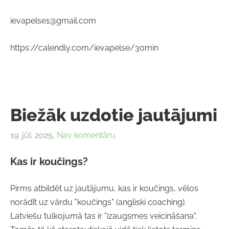
ievapelse1@gmail.com
https://calendly.com/ievapelse/30min
Biežāk uzdotie jautājumi
19. jūl. 2025,
Nav komentāru
Kas ir koučings?
Pirms atbildēt uz jautājumu, kas ir koučings, vēlos
norādīt uz vārdu "koučings" (angliski coaching).
Latviešu tulkojumā tas ir "izaugsmes veicināšana".