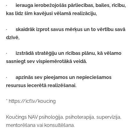
·
ierauga ierobežojošās pārliecības, bailes, rīcību,
kas līdz šim kavējusi vēlamā realizāciju,
·
skaidrāk izprot savus mērķus un to vērtību savā
dzīvē,
·
izstrādā stratēģiju un rīcības plānu, kā vēlamo
sasniegt sev vispiemērotākā veidā.
·
apzinās sev pieejamos un nepieciešamos
resursus iecerētā realizēšanai.
* https://icf.lv/koucing
Koučings NAV psiholoģija, psihoterapija, supervīzija,
mentorēšana vai konsultēšana.