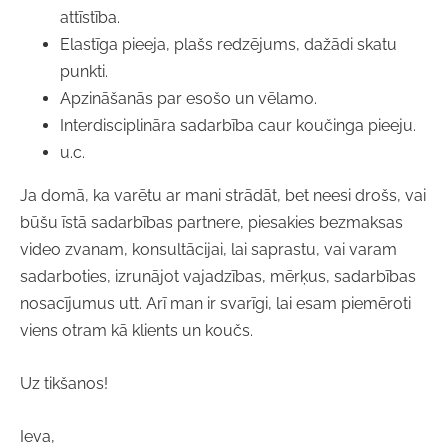
attīstība.
Elastīga pieeja, plašs redzējums, dažādi skatu
punkti.
Apzināšanās par esošo un vēlamo.
Interdisciplināra sadarbība caur koučinga pieeju.
u.c.
Ja domā, ka varētu ar mani strādāt, bet neesi drošs, vai
būšu īstā sadarbības partnere, piesakies bezmaksas
video zvanam, konsultācijai, lai saprastu, vai varam
sadarboties, izrunājot vajadzības, mērķus, sadarbības
nosacījumus utt. Arī man ir svarīgi, lai esam piemēroti
viens otram kā klients un koučs.
Uz tikšanos!
Ieva,