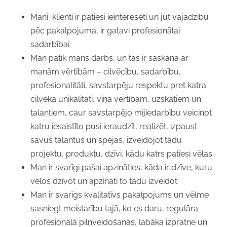
Mani klienti ir patiesi ieinteresēti un jūt vajadzību
pēc pakalpojuma, ir gatavi profesionālai
sadarbībai.
Man patīk mans darbs, un tas ir saskaņā ar
manām vērtībām – cilvēcību, sadarbību,
profesionalitāti, savstarpēju respektu pret katra
cilvēka unikalitāti, viņa vērtībām, uzskatiem un
talantiem, caur savstarpējo mijiedarbību veicinot
katru iesaistīto pusi ieraudzīt, realizēt, izpaust
savus talantus un spējas, izveidojot tādu
projektu, produktu, dzīvi, kādu katrs patiesi vēlas.
Man ir svarīgi pašai apzināties, kāda ir dzīve, kuru
vēlos dzīvot un apzināti to tādu izveidot.
Man ir svarīgs kvalitatīvs pakalpojums un vēlme
sasniegt meistarību tajā, ko es daru, regulāra
profesionālā pilnveidošanās, labāka izpratne un