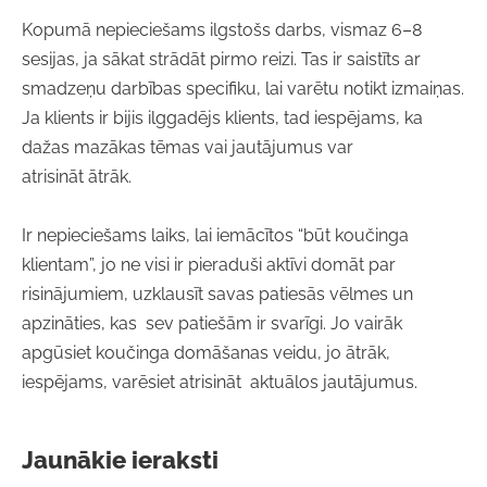
Kopumā nepieciešams ilgstošs darbs, vismaz 6–8
sesijas, ja sākat strādāt pirmo reizi. Tas ir saistīts ar
smadzeņu darbības specifiku, lai varētu notikt izmaiņas.
Ja klients ir bijis ilggadējs klients, tad iespējams, ka
dažas mazākas tēmas vai jaut
ājumus
var
atrisināt
ātr
āk.
Ir nepieciešams laiks, lai iemācītos “būt koučinga
klientam”, jo ne visi ir pieraduši aktīvi domāt par
risinājumiem, uzklausīt savas patiesās vēlmes un
apzināties, kas sev patiešām ir svarīgi. Jo vairāk
apgūsiet koučinga domāšanas veidu, jo ātrāk,
iespējams, varēsiet atrisināt aktuālos jautājumus.
Jaunākie ieraksti