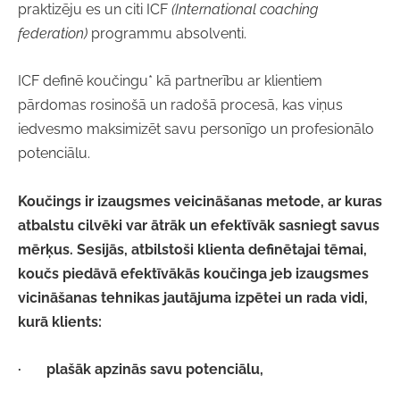
praktizēju es un citi ICF
(International coaching
federation)
programmu absolventi.
ICF definē koučingu* kā partnerību ar klientiem
pārdomas rosinošā un radošā procesā, kas viņus
iedvesmo maksimizēt savu personīgo un profesionālo
potenciālu.
Koučings ir izaugsmes veicināšanas metode, ar kuras
atbalstu cilvēki var ātrāk un efektīvāk sasniegt savus
mērķus. Sesijās, atbilstoši klienta definētajai tēmai,
koučs piedāvā efektīvākās koučinga jeb izaugsmes
vicināšanas tehnikas jautājuma izpētei un rada vidi,
kurā klients:
·
plašāk apzinās savu potenciālu,